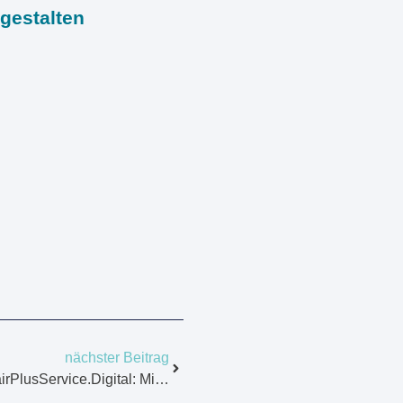
 gestalten
nächster Beitrag
Einladung Zur Veranstaltung FairPlusService.Digital: Mit KI Mitarbeiter*innen Stärken